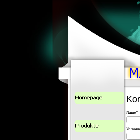
Kon
Name*
Vornam