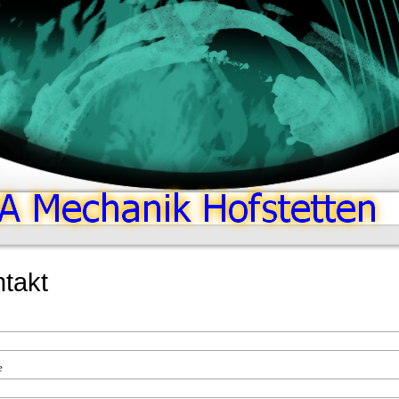
takt
e